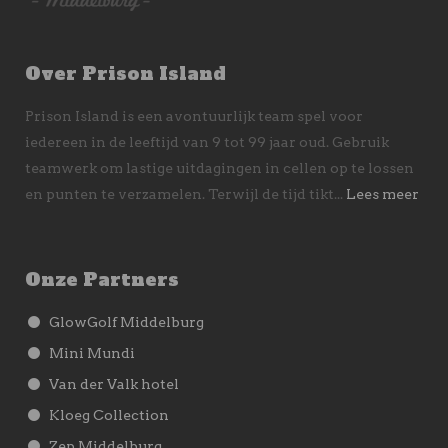
Over Prison Island
Prison Island is een avontuurlijk team spel voor
iedereen in de leeftijd van 9 tot 99 jaar oud. Gebruik
teamwerk om lastige uitdagingen in cellen op te lossen
en punten te verzamelen. Terwijl de tijd tikt...
Lees meer
Onze Partners
GlowGolf Middelburg
Mini Mundi
Van der Valk hotel
Kloeg Collection
Zep Middelburg