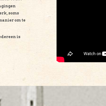
dagingen
terk, soms
 manier om te
edereen is