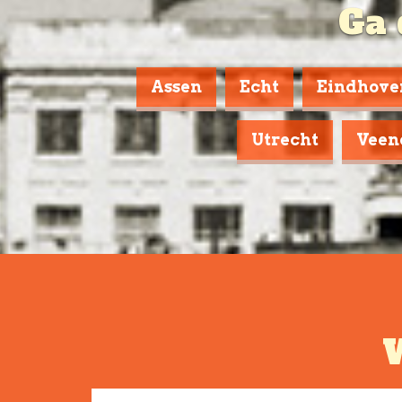
Ga 
Assen
Echt
Eindhove
Utrecht
Veen
W