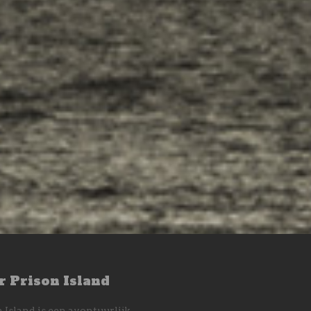
r Prison Island
 Island is een avontuurlijk