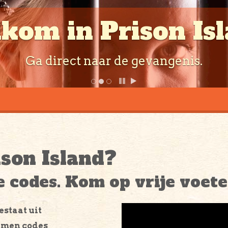
Er is maar een manier om te ontsnappen.
ison Island?
e codes. Kom op vrije voete
estaat uit
samen codes