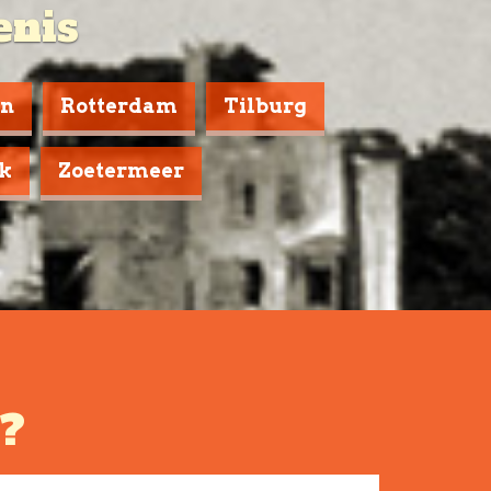
enis
en
Rotterdam
Tilburg
k
Zoetermeer
n?