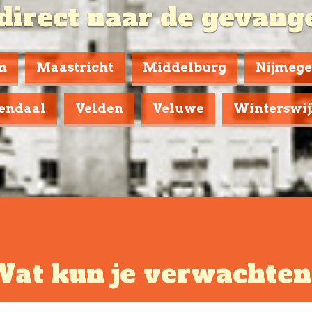
direct naar de gevang
n
Maastricht
Middelburg
Nijmeg
endaal
Velden
Veluwe
Winterswij
at kun je verwachte