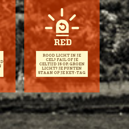
ROOD LICHT IN JE
CEL? FAIL OF JE
AD
CELTIJD IS OP. GROEN
N
LICHT? JE PUNTEN
STAAN OP JE KEY-TAG