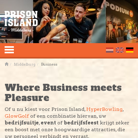
Toggle
Middelburg
Business
navigation
Where Business meets
Pleasure
Of u nu kiest voor Prison Island,
HyperBowling
,
GlowGolf
of een combinatie hiervan, uw
bedrijfsuitje
,
event
of
bedrijfsfeest
krijgt zéker
een boost met onze hoogwaardige attracties, die
uw personeel verbindt en verrast.